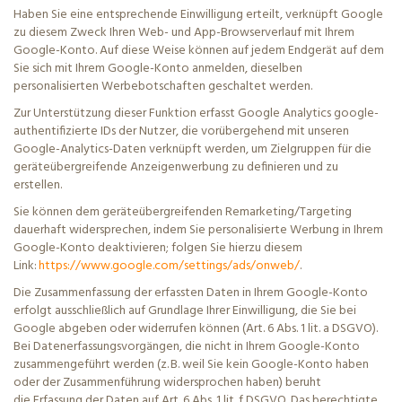
Haben Sie eine entsprechende Einwilligung erteilt, verknüpft Google
zu diesem Zweck Ihren Web- und App-Browserverlauf mit Ihrem
Google-Konto. Auf diese Weise können auf jedem
Endgerät
auf dem
Sie sich mit Ihrem Google-Konto anmelden, dieselben
personalisierten Werbebotschaften geschaltet werden.
Zur Unterstützung dieser Funktion erfasst Google Analytics
google
-
authentifizierte IDs der Nutzer, die vorübergehend mit unseren
Google-Analytics-Daten verknüpft werden, um Zielgruppen für die
geräteübergreifende Anzeigenwerbung zu definieren und zu
erstellen.
Sie können dem geräteübergreifenden
Remarketing
/Targeting
dauerhaft widersprechen, indem Sie personalisierte Werbung in Ihrem
Google-Konto deaktivieren; folgen Sie hierzu diesem
Link:
https://www.google.com/settings/ads/onweb/
.
Die Zusammenfassung der erfassten Daten in Ihrem Google-Konto
erfolgt ausschließlich auf Grundlage Ihrer Einwilligung, die Sie bei
Google abgeben oder widerrufen können (Art. 6 Abs. 1
lit
. a DSGVO).
Bei Datenerfassungsvorgängen, die nicht in Ihrem Google-Konto
zusammengeführt werden (z. B. weil Sie kein Google-Konto haben
oder der Zusammenführung widersprochen haben) beruht
die
Erfassung der Daten auf Art. 6 Abs. 1
lit
. f DSGVO. Das berechtigte