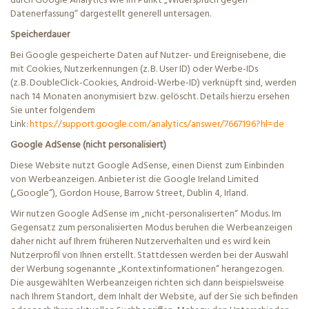
durch Google Analytics wie im Punkt „Widerspruch gegen
Datenerfassung“ dargestellt generell untersagen.
Speicherdauer
Bei Google gespeicherte Daten auf Nutzer- und Ereignisebene, die
mit Cookies, Nutzerkennungen (z. B. User ID) oder Werbe-IDs
(z. B.
DoubleClick
-Cookies, Android-Werbe-ID) verknüpft sind, werden
nach 14 Monaten anonymisiert bzw. gelöscht. Details hierzu ersehen
Sie unter folgendem
Link:
https://support.google.com/analytics/answer/7667196?hl=de
Google AdSense (nicht personalisiert)
Diese Website nutzt Google AdSense, einen Dienst zum Einbinden
von Werbeanzeigen. Anbieter ist die Google
Ireland
Limited
(„Google“), Gordon House, Barrow Street, Dublin 4, Irland.
Wir nutzen Google AdSense im „nicht-personalisierten“ Modus. Im
Gegensatz zum personalisierten Modus beruhen die Werbeanzeigen
daher nicht auf Ihrem früheren Nutzerverhalten und es wird kein
Nutzerprofil von Ihnen erstellt. Stattdessen werden bei der Auswahl
der Werbung sogenannte „Kontextinformationen“ herangezogen.
Die ausgewählten Werbeanzeigen richten sich dann beispielsweise
nach Ihrem Standort, dem Inhalt der Website, auf der Sie sich befinden