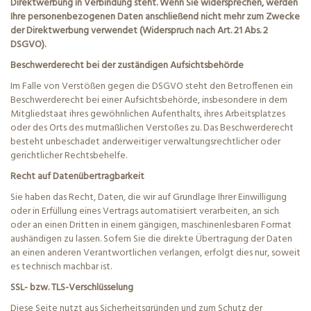
Direktwerbung in Verbindung steht. Wenn Sie widersprechen, werden
Ihre personenbezogenen Daten anschließend nicht mehr zum Zwecke
der Direktwerbung verwendet (Widerspruch nach Art. 21 Abs. 2
DSGVO).
Beschwerderecht bei der zuständigen Aufsichtsbehörde
Im Falle von Verstößen gegen die DSGVO steht den Betroffenen ein
Beschwerderecht bei einer Aufsichtsbehörde, insbesondere in dem
Mitgliedstaat ihres gewöhnlichen Aufenthalts, ihres Arbeitsplatzes
oder des Orts des mutmaßlichen Verstoßes zu. Das Beschwerderecht
besteht unbeschadet anderweitiger verwaltungsrechtlicher oder
gerichtlicher Rechtsbehelfe.
Recht auf Datenübertragbarkeit
Sie haben das Recht, Daten, die wir auf Grundlage Ihrer Einwilligung
oder in Erfüllung eines Vertrags automatisiert verarbeiten, an sich
oder an einen Dritten in einem gängigen, maschinenlesbaren Format
aushändigen zu lassen. Sofern Sie die direkte Übertragung der Daten
an einen anderen Verantwortlichen verlangen, erfolgt dies nur, soweit
es technisch machbar ist.
SSL- bzw. TLS-Verschlüsselung
Diese Seite nutzt aus Sicherheitsgründen und zum Schutz der