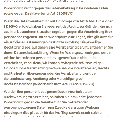
Datenverarbeitung bleibt vom Widerruf unberührt.
Widerspruchsrecht gegen die Datenerhebung in besonderen Fällen
sowie gegen Direktwerbung (Art. 21 DSGVO)
Wenn die Datenverarbeitung auf Grundlage von Art. 6 Abs. 1
lit
. e oder
f DSGVO erfolgt, haben Sie jederzeit das Recht, aus Gründen, die sich
aus Ihrer besonderen Situation ergeben, gegen die Verarbeitung Ihrer
personenbezogenen Daten Widerspruch einzulegen; dies gilt auch für
ein auf diese Bestimmungen gestütztes
Profiling
. Die jeweilige
Rechtsgrundlage, auf denen eine Verarbeitung beruht, entnehmen Sie
dieser Datenschutzerklärung. Wenn Sie Widerspruch einlegen, werden
wir Ihre betroffenen personenbezogenen Daten nicht mehr
verarbeiten, es sei denn, wir können zwingende schutzwürdige
Gründe für die Verarbeitung nachweisen, die Ihre Interessen, Rechte
und Freiheiten überwiegen oder die Verarbeitung dient der
Geltendmachung, Ausübung oder Verteidigung von
Rechtsansprüchen (Widerspruch nach Art. 21 Abs. 1 DSGVO).
Werden Ihre personenbezogenen Daten verarbeitet, um
Direktwerbung zu betreiben, so haben Sie das Recht, jederzeit
Widerspruch gegen die Verarbeitung Sie betreffender
personenbezogener Daten zum Zwecke derartiger Werbung
einzulegen; dies gilt auch für das
Profiling
, soweit es mit solcher