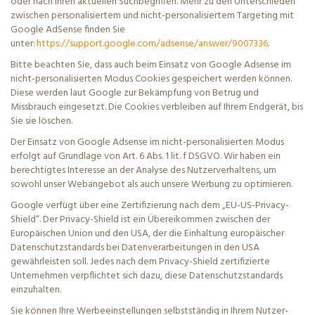
oder nach Ihren aktuellen Suchbegriffen. Mehr zu den Unterschieden
zwischen personalisiertem und nicht-personalisiertem Targeting mit
Google AdSense finden Sie
unter:
https://support.google.com/adsense/answer/9007336
.
Bitte beachten Sie, dass auch beim Einsatz von Google
Adsense
im
nicht-personalisierten Modus Cookies gespeichert werden können.
Diese werden laut Google zur Bekämpfung von Betrug und
Missbrauch eingesetzt. Die Cookies verbleiben auf Ihrem Endgerät, bis
Sie sie löschen.
Der Einsatz von Google
Adsense
im nicht-personalisierten Modus
erfolgt auf Grundlage von Art. 6 Abs. 1
lit
. f DSGVO. Wir haben ein
berechtigtes Interesse an der Analyse des Nutzerverhaltens, um
sowohl unser Webangebot als auch unsere Werbung zu optimieren.
Google verfügt über eine Zertifizierung nach dem „EU-US-Privacy-
Shield“. Der Privacy-Shield ist ein Übereikommen zwischen der
Europäischen Union und den USA, der die Einhaltung europäischer
Datenschutzstandards bei Datenverarbeitungen in den USA
gewährleisten soll. Jedes nach dem Privacy-Shield zertifizierte
Unternehmen verpflichtet sich dazu, diese Datenschutzstandards
einzuhalten.
Sie können Ihre Werbeeinstellungen selbstständig in Ihrem Nutzer-