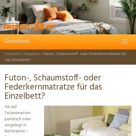
Skip
to
main
content
Einzelbett
Toggl
navig
Startseite
»
Ratgeber
»
Futon-, Schaumstoff- oder Federkernmatratze für
das Einzelbett?
Futon-, Schaumstoff- oder
Federkernmatratze für das
Einzelbett?
Ob auf
Tatamimatten
puristisch oder
eingelegt in
Bettkästen –