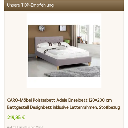
Unsere TOP-Empfehlung:
CARO-Möbel Polsterbett Adele Einzelbett 120×200 cm
Bettgestell Designbett inklusive Lattenrahmen, Stoffbezug
in grau
219,95 €
inkl. 19% gesetzlicher MwSt.