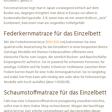
Einzelbett genutzt.
Futonmatratzen legt man in Japan vorwiegend einfach auf dem
Boden aus, dagegen integriert man diese in Europa vor allem in
bodennahe Bettgestelle. Z. B. wenn man sie mit einem Rollrost „Jack“
kombiniert, bekommt man ein originelles Schlafgefühl.
Federkernmatraze für das Einzelbett
Mit der Federkernmatratze (
100×200
cm) bekommen Sie eine
qualitätvolle Ausstattung für das Einzelbett in einer bequemen Breite.
Günstige Modelle mit kleinen Federanzahlen offerieren eine
elastische Fläche zum Liegen, die ziemlich Rücken- und Bauchschläfer
körpergerecht aufstützt. Sie ist passend für schwerere Personen, für
unruhige Schläfer und für starke Schwitzer. Hohlräume zwischen ihren
Federn bieten Raum für eine tolle Atmungsaktivität. Sie ist langlebig
und stabil. Der Preis kann sehr niedrig sein oder aber für höherwertige
Modelle sehr hoch ausfallen (über 1 000EUR).
Schaumstoffmatraze für das Einzelbett
Falls man eine Schaumstoffmatratze preisgünstig erwerben möchte,
sollte man in dem Online Shop recherchieren. Wegen der Nachfrage
sind in letzter Zeit etliche Unternehmen auf das Herstellen dieser