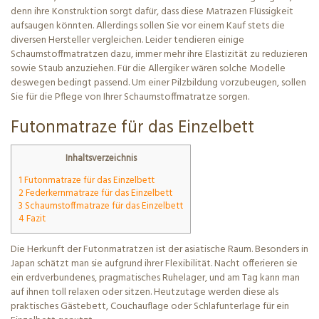
denn ihre Konstruktion sorgt dafür, dass diese Matrazen Flüssigkeit
aufsaugen könnten. Allerdings sollen Sie vor einem Kauf stets die
diversen Hersteller vergleichen. Leider tendieren einige
Schaumstoffmatratzen dazu, immer mehr ihre Elastizität zu reduzieren
sowie Staub anzuziehen. Für die Allergiker wären solche Modelle
deswegen bedingt passend. Um einer Pilzbildung vorzubeugen, sollen
Sie für die Pflege von Ihrer Schaumstoffmatratze sorgen.
Futonmatraze für das Einzelbett
Inhaltsverzeichnis
1 Futonmatraze für das Einzelbett
2 Federkernmatraze für das Einzelbett
3 Schaumstoffmatraze für das Einzelbett
4 Fazit
Die Herkunft der Futonmatratzen ist der asiatische Raum. Besonders in
Japan schätzt man sie aufgrund ihrer Flexibilität. Nacht offerieren sie
ein erdverbundenes, pragmatisches Ruhelager, und am Tag kann man
auf ihnen toll relaxen oder sitzen. Heutzutage werden diese als
praktisches Gästebett, Couchauflage oder Schlafunterlage für ein