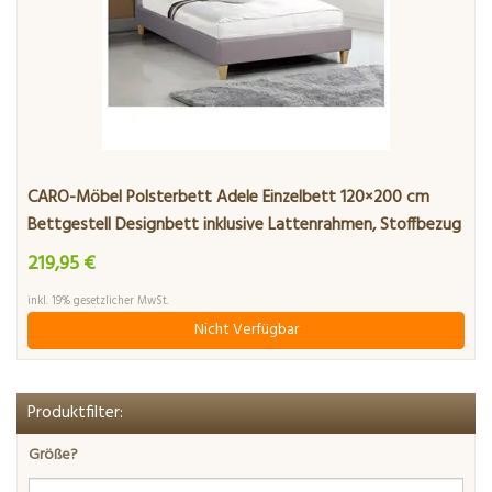
CARO-Möbel Polsterbett Adele Einzelbett 120×200 cm
Bettgestell Designbett inklusive Lattenrahmen, Stoffbezug
in grau
219,95 €
inkl. 19% gesetzlicher MwSt.
Nicht Verfügbar
Produktfilter:
Größe?