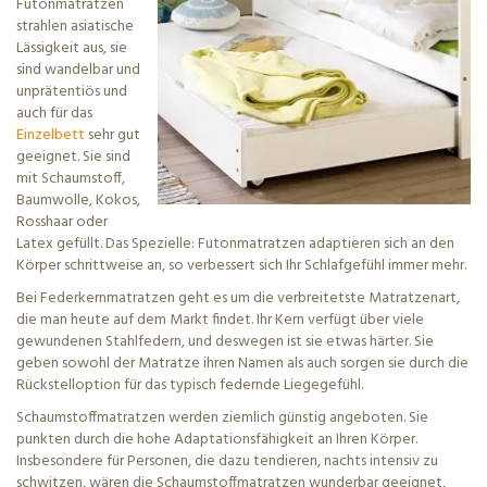
Futonmatratzen
strahlen asiatische
Lässigkeit aus, sie
sind wandelbar und
unprätentiös und
auch für das
Einzelbett
sehr gut
geeignet. Sie sind
mit Schaumstoff,
Baumwolle, Kokos,
Rosshaar oder
Latex gefüllt. Das Spezielle: Futonmatratzen adaptieren sich an den
Körper schrittweise an, so verbessert sich Ihr Schlafgefühl immer mehr.
Bei Federkernmatratzen geht es um die verbreitetste Matratzenart,
die man heute auf dem Markt findet. Ihr Kern verfügt über viele
gewundenen Stahlfedern, und deswegen ist sie etwas härter. Sie
geben sowohl der Matratze ihren Namen als auch sorgen sie durch die
Rückstelloption für das typisch federnde Liegegefühl.
Schaumstoffmatratzen werden ziemlich günstig angeboten. Sie
punkten durch die hohe Adaptationsfähigkeit an Ihren Körper.
Insbesondere für Personen, die dazu tendieren, nachts intensiv zu
schwitzen, wären die Schaumstoffmatratzen wunderbar geeignet,